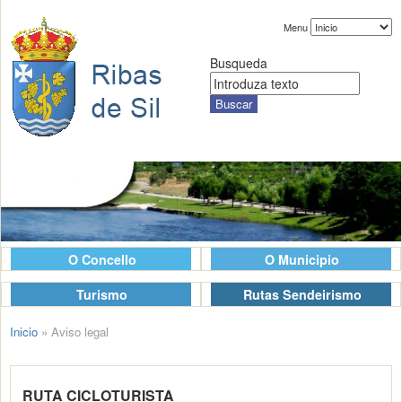
Menu
Busqueda
O Concello
O Municipio
Turismo
Rutas Sendeirismo
Inicio
»
Aviso legal
RUTA CICLOTURISTA