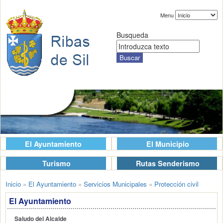
Menu
Busqueda
El Ayuntamiento
El Municipio
Turismo
Rutas Senderismo
Inicio
»
El Ayuntamiento
»
Servicios Municipales
»
Protección civil
El Ayuntamiento
Saludo del Alcalde