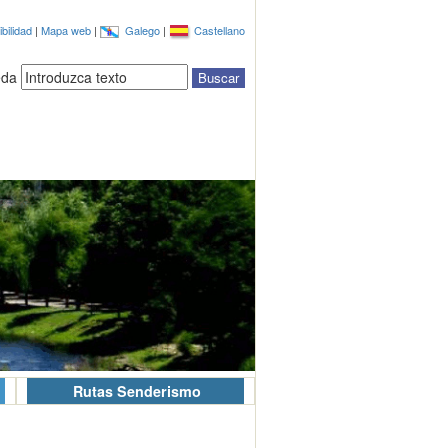
bilidad
|
Mapa web
|
Galego
|
Castellano
eda
Rutas Senderismo