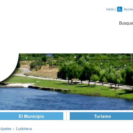
Inicio
|
Accesi
Busqu
El Municipio
Turismo
cipales
»
Ludoteca