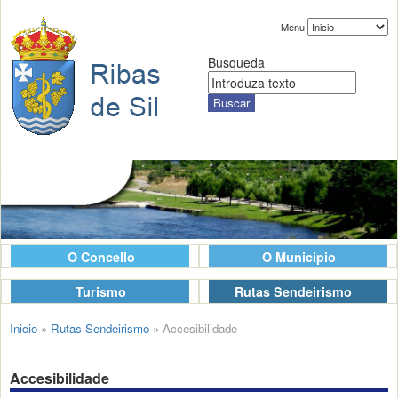
Menu
Busqueda
O Concello
O Municipio
Turismo
Rutas Sendeirismo
Inicio
»
Rutas Sendeirismo
»
Accesibilidade
Accesibilidade