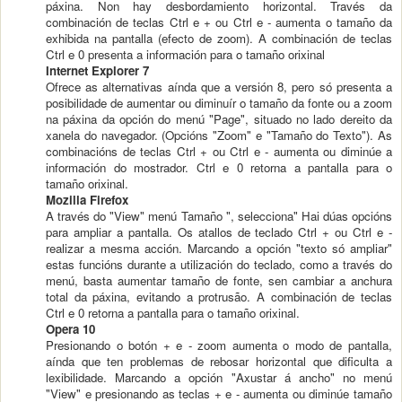
páxina. Non hay desbordamiento horizontal. Través da
combinación de teclas Ctrl e + ou Ctrl e - aumenta o tamaño da
exhibida na pantalla (efecto de zoom). A combinación de teclas
Ctrl e 0 presenta a información para o tamaño orixinal
Internet Explorer 7
Ofrece as alternativas aínda que a versión 8, pero só presenta a
posibilidade de aumentar ou diminuír o tamaño da fonte ou a zoom
na páxina da opción do menú "Page", situado no lado dereito da
xanela do navegador. (Opcións "Zoom" e "Tamaño do Texto"). As
combinacións de teclas Ctrl + ou Ctrl e - aumenta ou diminúe a
información do mostrador. Ctrl e 0 retorna a pantalla para o
tamaño orixinal.
Mozilla Firefox
A través do "View" menú Tamaño ", selecciona" Hai dúas opcións
para ampliar a pantalla. Os atallos de teclado Ctrl + ou Ctrl e -
realizar a mesma acción. Marcando a opción "texto só ampliar"
estas funcións durante a utilización do teclado, como a través do
menú, basta aumentar tamaño de fonte, sen cambiar a anchura
total da páxina, evitando a protrusão. A combinación de teclas
Ctrl e 0 retorna a pantalla para o tamaño orixinal.
Opera 10
Presionando o botón + e - zoom aumenta o modo de pantalla,
aínda que ten problemas de rebosar horizontal que dificulta a
lexibilidade. Marcando a opción "Axustar á ancho" no menú
"View" e presionando as teclas + e - aumenta ou diminúe tamaño