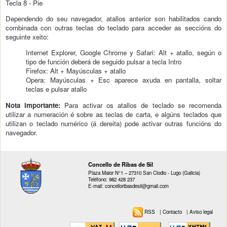
Tecla 8 - Pie
Dependendo do seu navegador, atallos anterior son habilitados cando
combinada con outras teclas do teclado para acceder as seccións do
seguinte xeito:
Internet Explorer, Google Chrome y Safari: Alt + atallo, según o
tipo de función deberá de seguido pulsar a tecla Intro
Firefox: Alt + Mayúsculas + atallo
Opera: Mayúsculas + Esc aparece axuda en pantalla, soltar
teclas e pulsar atallo
Nota Importante:
Para activar os atallos de teclado se recomenda
utilizar a numeración é sobre as teclas de carta, e algúns teclados que
utilizan o teclado numérico (á dereita) pode activar outras funcións do
navegador.
Concello de Ribas de Sil
Plaza Maior N°1 – 27310 San Clodio - Lugo (Galicia)
Teléfono: 982 428 237
E-mail: concelloribasdesil@gmail.com
RSS
|
Contacto
|
Aviso legal