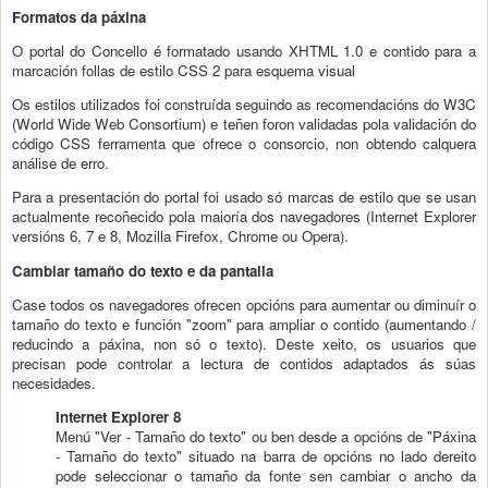
Formatos da páxina
O portal do Concello é formatado usando XHTML 1.0 e contido para a
marcación follas de estilo CSS 2 para esquema visual
Os estilos utilizados foi construída seguindo as recomendacións do W3C
(World Wide Web Consortium) e teñen foron validadas pola validación do
código CSS ferramenta que ofrece o consorcio, non obtendo calquera
análise de erro.
Para a presentación do portal foi usado só marcas de estilo que se usan
actualmente recoñecido pola maioría dos navegadores (Internet Explorer
versións 6, 7 e 8, Mozilla Firefox, Chrome ou Opera).
Cambiar tamaño do texto e da pantalla
Case todos os navegadores ofrecen opcións para aumentar ou diminuír o
tamaño do texto e función "zoom" para ampliar o contido (aumentando /
reducindo a páxina, non só o texto). Deste xeito, os usuarios que
precisan pode controlar a lectura de contidos adaptados ás súas
necesidades.
Internet Explorer 8
Menú "Ver - Tamaño do texto" ou ben desde a opcións de "Páxina
- Tamaño do texto" situado na barra de opcións no lado dereito
pode seleccionar o tamaño da fonte sen cambiar o ancho da