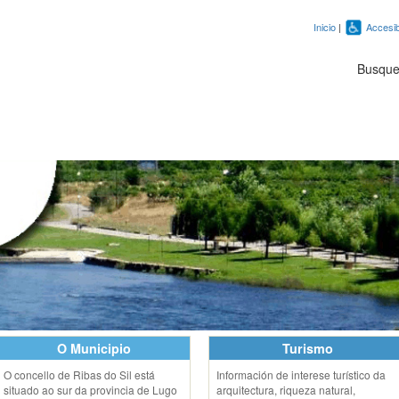
Inicio
|
Accesib
Busqu
O Municipio
Turismo
O concello de Ribas do Sil está
Información de interese turístico da
situado ao sur da provincia de Lugo
arquitectura, riqueza natural,