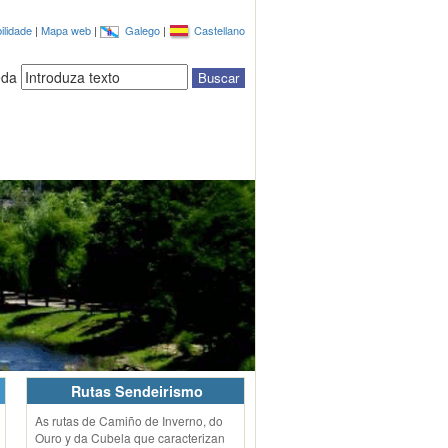
ilidade
|
Mapa web
|
Galego
|
Castellano
eda
Rutas Sendeirismo
As rutas de Camiño de Inverno, do
Ouro y da Cubela que caracterizan