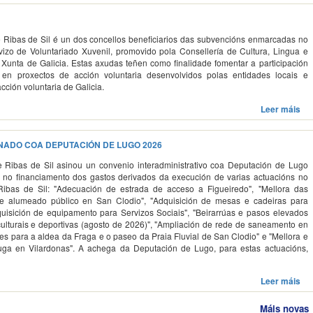
 Ribas de Sil é un dos concellos beneficiarios das subvencións enmarcadas no
izo de Voluntariado Xuvenil, promovido pola Consellería de Cultura, Lingua e
Xunta de Galicia. Estas axudas teñen como finalidade fomentar a participación
en proxectos de acción voluntaria desenvolvidos polas entidades locais e
cción voluntaria de Galicia.
Leer máis
NADO COA DEPUTACIÓN DE LUGO 2026
 Ribas de Sil asinou un convenio interadministrativo coa Deputación de Lugo
 no financiamento dos gastos derivados da execución de varias actuacións no
ibas de Sil: "Adecuación de estrada de acceso a Figueiredo", "Mellora das
de alumeado público en San Clodio", "Adquisición de mesas e cadeiras para
quisición de equipamento para Servizos Sociais", "Beirarrúas e pasos elevados
 culturais e deportivas (agosto de 2026)", "Ampliación de rede de saneamento en
res para a aldea da Fraga e o paseo da Praia Fluvial de San Clodio" e "Mellora e
auga en Vilardonas". A achega da Deputación de Lugo, para estas actuacións,
Leer máis
Máis novas