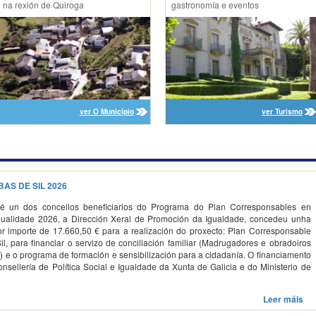
na rexión de Quiroga
gastronomía e eventos
ver O Municipio
ver Turismo
S DE SIL 2026
 é un dos concellos beneficiarios do Programa do Plan Corresponsables en
nualidade 2026, a Dirección Xeral de Promoción da Igualdade, concedeu unha
r importe de 17.660,50 € para a realización do proxecto: Plan Corresponsable
l, para financiar o servizo de conciliación familiar (Madrugadores e obradoiros
) e o programa de formación e sensibilización para a cidadanía. O financiamento
nsellería de Política Social e Igualdade da Xunta de Galicia e do Ministerio de
Leer máis